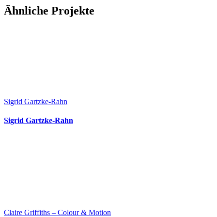
Facebook
X
Reddit
LinkedIn
WhatsApp
Telegram
Tumblr
Pinterest
Vk
Xing
E-
Ähnliche Projekte
Mail
Sigrid Gartzke-Rahn
Sigrid Gartzke-Rahn
Claire Griffiths – Colour & Motion