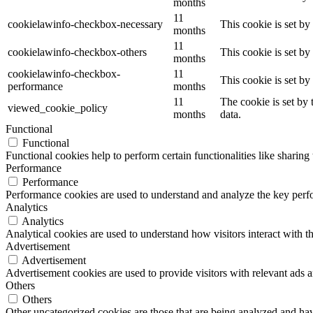
months
11
cookielawinfo-checkbox-necessary
This cookie is set b
months
11
cookielawinfo-checkbox-others
This cookie is set b
months
cookielawinfo-checkbox-
11
This cookie is set b
performance
months
11
The cookie is set by
viewed_cookie_policy
months
data.
Functional
Functional
Functional cookies help to perform certain functionalities like sharing 
Performance
Performance
Performance cookies are used to understand and analyze the key perfor
Analytics
Analytics
Analytical cookies are used to understand how visitors interact with th
Advertisement
Advertisement
Advertisement cookies are used to provide visitors with relevant ads 
Others
Others
Other uncategorized cookies are those that are being analyzed and have