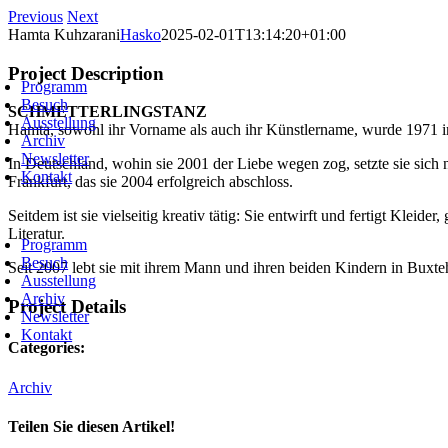
Zum
Previous
Next
Inhalt
Hamta Kuhzarani
Hasko
2025-02-01T13:14:20+01:00
springen
oggle
Project Description
avigation
Programm
Besuch
SCHMETTERLINGSTANZ
Ausstellung
Hamta, sowohl ihr Vorname als auch ihr Künstlername, wurde 1971 in 
Archiv
Newsletter
In Deutschland, wohin sie 2001 der Liebe wegen zog, setzte sie sich 
Kontakt
Frankfurt, das sie 2004 erfolgreich abschloss.
Seitdem ist sie vielseitig kreativ tätig: Sie entwirft und fertigt Klei
oggle
Literatur.
avigation
Programm
Besuch
Seit 2007 lebt sie mit ihrem Mann und ihren beiden Kindern in Buxt
Ausstellung
Archiv
Project Details
Newsletter
Kontakt
Categories:
Archiv
Teilen Sie diesen Artikel!