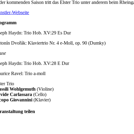
 der kommenden Saison tritt das Elster Trio unter anderem beim Rhei
nstler-Webseite
ogramm
seph Haydn: Trio Hob. XV:29 Es Dur
tonín Dvořák: Klaviertrio Nr. 4 e-Moll, op. 90 (Dumky)
use
seph Haydn: Trio Hob. XV:28 E Dur
urice Ravel: Trio a-moll
ter Trio
ssili Wohlgemuth
(Violine)
vide Carlassara
(Cello)
copo Giovannini
(Klavier)
ranstaltung teilen