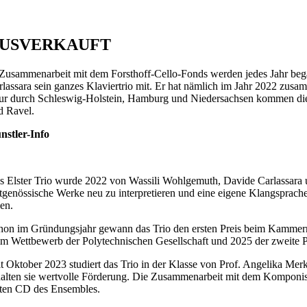
USVERKAUFT
 Zusammenarbeit mit dem Forsthoff-Cello-Fonds werden jedes Jahr begabt
rlassara sein ganzes Klaviertrio mit. Er hat nämlich im Jahr 2022 zus
ur durch Schleswig-Holstein, Hamburg und Niedersachsen kommen die d
d Ravel.
nstler-Info
s Elster Trio wurde 2022 von Wassili Wohlgemuth, Davide Carlassara
itgenössische Werke neu zu interpretieren und eine eigene Klangsprache
len.
hon im Gründungsjahr gewann das Trio den ersten Preis beim Kammermu
im Wettbewerb der Polytechnischen Gesellschaft und 2025 der zweit
it Oktober 2023 studiert das Trio in der Klasse von Prof. Angelika Me
halten sie wertvolle Förderung. Die Zusammenarbeit mit dem Komponi
sten CD des Ensembles.