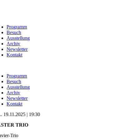
Zum
Inhalt
springen
oggle
avigation
Programm
Besuch
Ausstellung
Archiv
Newsletter
Kontakt
oggle
avigation
Programm
Besuch
Ausstellung
Archiv
Newsletter
Kontakt
.. 19.11.2025 | 19:30
LSTER TRIO
avier-Trio