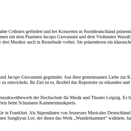
e Cellisten gefördert und bei Konzerten in Norddeutschland präsentier
ammen mit dem Pianisten Jacopo Giovannini und dem Violinisten Wassili
rei Musiker auch in Buxtehude vorbei. Sie präsentieren ein klassisc
 und Jacopo Giovannini gegründet. Aus ihrer gemeinsamen Liebe zur 
 zu entwickeln. Ihr Ziel ist es, flexibel das Repertoire zu erkunden u
sikwettbewerb der Hochschule für Musik und Theater Leipzig. Es fol
e Preis beim Schumann Kammermusikpreis.
rkle in Frankfurt. Als Stipendiaten von Jeunesses Musicales Deutschla
sten Sunghyun Lee, der ihnen das Werk „Wunderkammer“ widmete, fand