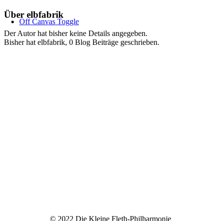
Zum
Über
elbfabrik
Off Canvas Toggle
Inhalt
springen
Der Autor hat bisher keine Details angegeben.
Bisher hat elbfabrik, 0 Blog Beiträge geschrieben.
Programm
Besuch
Ausstellung
Archiv
Programmarchiv
Ausstellungsarchiv
Kontakt
Impressum
Datenschutz
© 2022 Die Kleine Fleth-Philharmonie